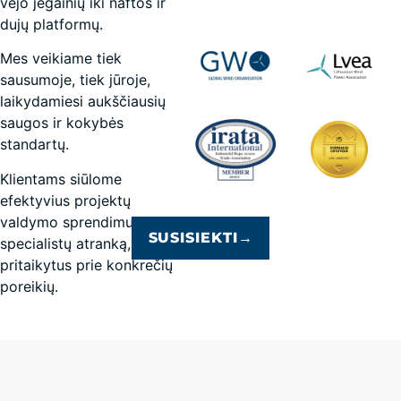
vėjo jėgainių iki naftos ir
dujų platformų.
Mes veikiame tiek
sausumoje, tiek jūroje,
laikydamiesi aukščiausių
saugos ir kokybės
standartų.
Klientams siūlome
efektyvius projektų
valdymo sprendimus ir
SUSISIEKTI
→
specialistų atranką,
pritaikytus prie konkrečių
poreikių.