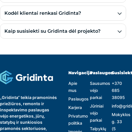
Kodėl klientai renkasi Gridinta?
Kaip susisiekti su Gridinta dėl projekto?
Navigacija
Paslaugos
Susisiekt
Apie
Sausumos
+370
mus
vėjo
685
„Gridinta“ teikia pramoninės
parkai
38095
Paslaugos
priežiūros, remonto ir
Jūriniai
info@gridi
Karjera
inspektavimo paslaugas
vėjo
Mokyklos
vėjo energetikos, jūrų,
Privatumo
parkai
g. 33
statybų ir sunkiosios
politika
pramonės sektoriuose,
Talpyklų
(5
Įmonės