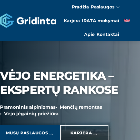
Pradžia
Paslaugos
Karjera
IRATA mokymai
Apie
Kontaktai
VĖJO ENERGETIKA –
EKSPERTŲ RANKOSE
Pramoninis alpinizmas
Menčių remontas
Vėjo jėgainių priežiūra
→
→
MŪSŲ PASLAUGOS
KARJERA