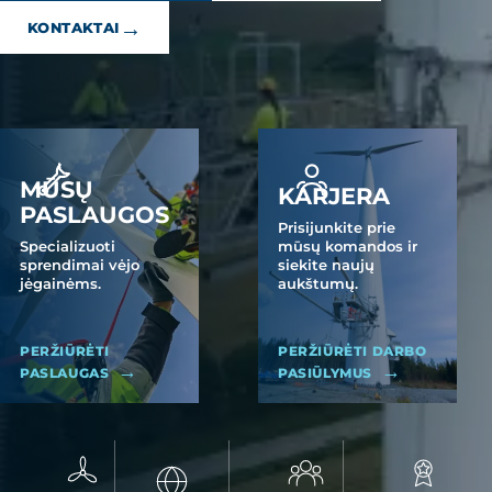
→
KONTAKTAI
MŪSŲ
KARJERA
PASLAUGOS
Prisijunkite prie
Specializuoti
mūsų komandos ir
sprendimai vėjo
siekite naujų
jėgainėms.
aukštumų.
PERŽIŪRĖTI
PERŽIŪRĖTI DARBO
→
→
PASLAUGAS
PASIŪLYMUS