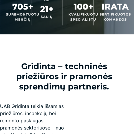
705+
100+
IRATA
21+
SUREMONTUOTŲ
KVALIFIKUOTŲ
SERTIFIKUOTOS
ŠALIŲ
MENČIŲ
SPECIALISTŲ
KOMANDOS
Gridinta – techninės
priežiūros ir pramonės
sprendimų partneris.
UAB Gridinta teikia išsamias
priežiūros, inspekcijų bei
remonto paslaugas
pramonės sektoriuose – nuo