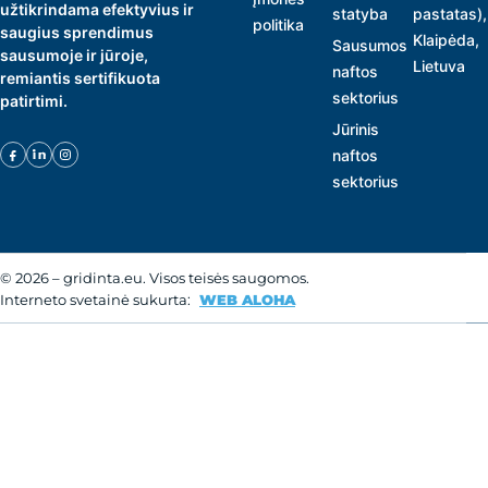
užtikrindama efektyvius ir
statyba
pastatas),
politika
saugius sprendimus
Klaipėda,
Sausumos
sausumoje ir jūroje,
Lietuva
naftos
remiantis sertifikuota
sektorius
patirtimi.
Jūrinis
naftos
sektorius
© 2026 – gridinta.eu. Visos teisės saugomos.
Interneto svetainė sukurta:
WEB ALOHA