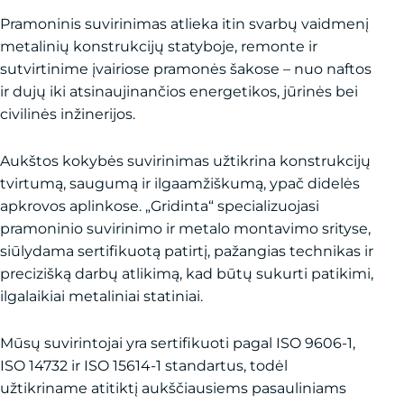
Pramoninis suvirinimas atlieka itin svarbų vaidmenį
metalinių konstrukcijų statyboje, remonte ir
sutvirtinime įvairiose pramonės šakose – nuo naftos
ir dujų iki atsinaujinančios energetikos, jūrinės bei
civilinės inžinerijos.
Aukštos kokybės suvirinimas užtikrina konstrukcijų
tvirtumą, saugumą ir ilgaamžiškumą, ypač didelės
apkrovos aplinkose. „Gridinta“ specializuojasi
pramoninio suvirinimo ir metalo montavimo srityse,
siūlydama sertifikuotą patirtį, pažangias technikas ir
precizišką darbų atlikimą, kad būtų sukurti patikimi,
ilgalaikiai metaliniai statiniai.
Mūsų suvirintojai yra sertifikuoti pagal ISO 9606-1,
ISO 14732 ir ISO 15614-1 standartus, todėl
užtikriname atitiktį aukščiausiems pasauliniams