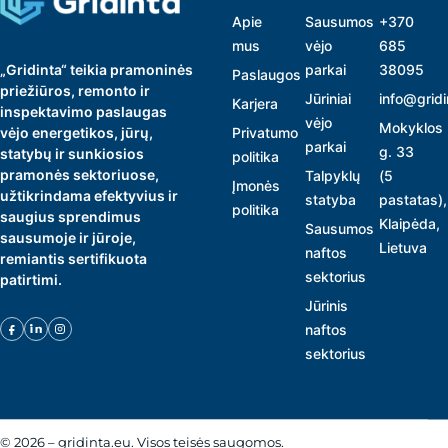
Apie
Sausumos
+370
mus
vėjo
685
„Gridinta“ teikia pramoninės
parkai
38095
Paslaugos
priežiūros, remonto ir
Jūriniai
info@gridi
Karjera
inspektavimo paslaugas
vėjo
Mokyklos
vėjo energetikos, jūrų,
Privatumo
parkai
g. 33
statybų ir sunkiosios
politika
pramonės sektoriuose,
Talpyklų
(5
Įmonės
užtikrindama efektyvius ir
statyba
pastatas),
politika
saugius sprendimus
Klaipėda,
Sausumos
sausumoje ir jūroje,
Lietuva
naftos
remiantis sertifikuota
sektorius
patirtimi.
Jūrinis
naftos
sektorius
© 2026 – gridinta.eu. Visos teisės saugomos.