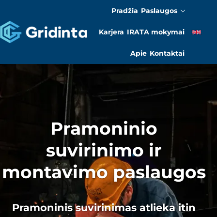
Pradžia
Paslaugos
Karjera
IRATA mokymai
Apie
Kontaktai
Pramoninio
suvirinimo ir
montavimo paslaugos
Pramoninis suvirinimas atlieka itin