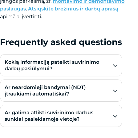
įrangos perkėlimą, žr.
montavimo ir demontavimo
paslaugas
.
Atsiųskite brėžinius ir darbų aprašą
apimčiai įvertinti.
Frequently asked questions
Kokią informaciją pateikti suvirinimo
darbų pasiūlymui?
Ar neardomieji bandymai (NDT)
įtraukiami automatiškai?
Ar galima atlikti suvirinimo darbus
sunkiai pasiekiamoje vietoje?