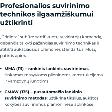
Profesionalios suvirinimo
technikos ilgaamžiškumui
užtikrinti
„Gridinta“ subūrė sertifikuotų suvirintojų komandą,
gebančią taikyti pažangias suvirinimo technikas ir
atitikti aukščiausius pramonės standartus. Mūsų
patirtis apima:
MMA (111) – rankinis lankinis suvirinimas
:
tinkamas masyvioms plieninėms konstrukcijoms
ir vamzdynų jungtims.
GMAW (135) – pusautomačio lankinio
suvirinimo metodas
: užtikrina tikslius, aukštos
kokybės suvirinimus pramoninėse aplinkose.