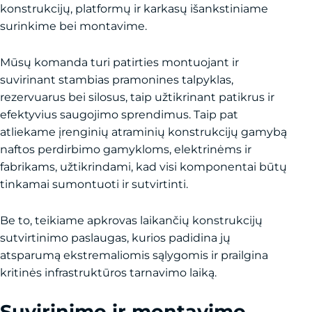
konstrukcijų, platformų ir karkasų išankstiniame
surinkime bei montavime.
Mūsų komanda turi patirties montuojant ir
suvirinant stambias pramonines talpyklas,
rezervuarus bei silosus, taip užtikrinant patikrus ir
efektyvius saugojimo sprendimus. Taip pat
atliekame įrenginių atraminių konstrukcijų gamybą
naftos perdirbimo gamykloms, elektrinėms ir
fabrikams, užtikrindami, kad visi komponentai būtų
tinkamai sumontuoti ir sutvirtinti.
Be to, teikiame apkrovas laikančių konstrukcijų
sutvirtinimo paslaugas, kurios padidina jų
atsparumą ekstremaliomis sąlygomis ir prailgina
kritinės infrastruktūros tarnavimo laiką.
Suvirinimo ir montavimo