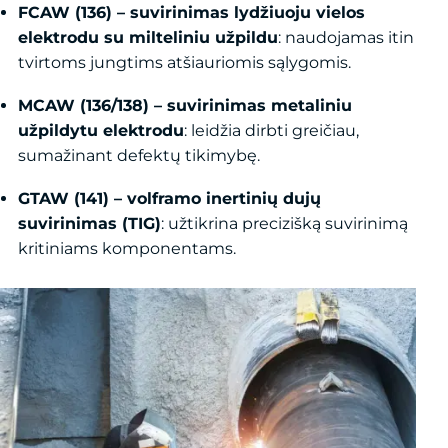
FCAW (136) – suvirinimas lydžiuoju vielos
elektrodu su milteliniu užpildu
: naudojamas itin
tvirtoms jungtims atšiauriomis sąlygomis.
MCAW (136/138) – suvirinimas metaliniu
užpildytu elektrodu
: leidžia dirbti greičiau,
sumažinant defektų tikimybę.
GTAW (141) – volframo inertinių dujų
suvirinimas (TIG)
: užtikrina precizišką suvirinimą
kritiniams komponentams.