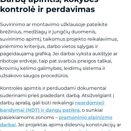
kontrolė ir perdavimas
Suvirinimo ar montavimo užklausoje pateikite
brėžinius, medžiagų ir jungčių duomenis,
suvirinimo apimtį, taikomus projekto reikalavimus,
priėmimo kriterijus, darbo vietos sąlygas ir
pageidaujamą grafiką. Jei darbai vyksta aukštyje ar
ribotoje erdvėje, taip pat svarbūs prieigos taškai,
krovinių kėlimo galimybės, leidimų sistema ir
užsakovo saugos procedūros.
Kontrolės apimtis ir perduodami dokumentai
suderinami prieš pradedant darbą. Atsižvelgiant į
darbų aprašą, gali būti reikalingi
neardomieji
bandymai (NDT) ir dangų patikra
, o sunkiai
pasiekiamoms zonoms –
pramoninio alpinizmo
darbai
. Jei projektas apima didesnių konstrukcijų ar