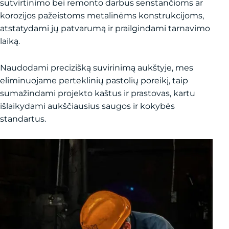
sutvirtinimo bei remonto darbus senstančioms ar
korozijos pažeistoms metalinėms konstrukcijoms,
atstatydami jų patvarumą ir prailgindami tarnavimo
laiką.
Naudodami precizišką suvirinimą aukštyje, mes
eliminuojame perteklinių pastolių poreikį, taip
sumažindami projekto kaštus ir prastovas, kartu
išlaikydami aukščiausius saugos ir kokybės
standartus.